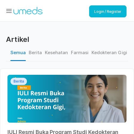
Login / Register
Artikel
Semua
Berita
Kesehatan
Farmasi
Kedokteran Gigi
K
Berita
IULI Resmi Buka Program Studi Kedokteran