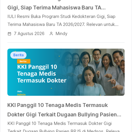
Gigi, Siap Terima Mahasiswa Baru TA
IULI Resmi Buka Program Studi Kedokteran Gigi, Siap
2026/2027
Terima Mahasiswa Baru TA 2026/2027. Relevan untuk
UKMP2DG dan UKOMNAS PPDG.
7 Agustus 2026
Mindy
Berita
KKI Panggil 10 Tenaga Medis Termasuk
Dokter Gigi Terkait Dugaan Bullying Pasien
KKI Panggil 10 Tenaga Medis Termasuk Dokter Gigi
BPJS di Medsos
Terkait Dugaan Bullying Pasien BPJS di Medsos. Relevan