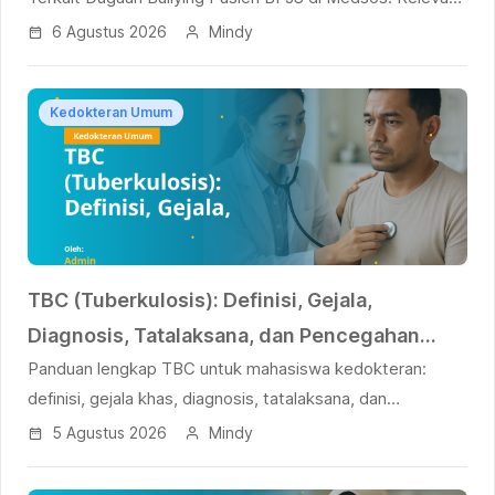
untuk UKMP2DG dan UKOMNAS PPDG.
6 Agustus 2026
Mindy
Kedokteran Umum
TBC (Tuberkulosis): Definisi, Gejala,
Diagnosis, Tatalaksana, dan Pencegahan
Panduan lengkap TBC untuk mahasiswa kedokteran:
untuk Mahasiswa Kedokteran
definisi, gejala khas, diagnosis, tatalaksana, dan
pencegahan. Relevan untuk UKMPPD dan mahasiswa
5 Agustus 2026
Mindy
kedokteran.