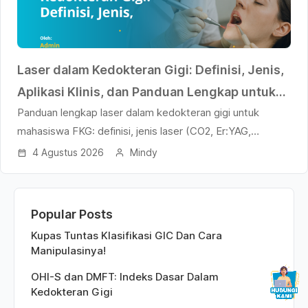
Laser dalam Kedokteran Gigi: Definisi, Jenis,
Aplikasi Klinis, dan Panduan Lengkap untuk
Panduan lengkap laser dalam kedokteran gigi untuk
Mahasiswa Kedokteran Gigi
mahasiswa FKG: definisi, jenis laser (CO2, Er:YAG,
Nd:YAG, diode), aplikasi klinis, dan relevansi UKMP2DG.
4 Agustus 2026
Mindy
Popular Posts
Kupas Tuntas Klasifikasi GIC Dan Cara
Manipulasinya!
OHI-S dan DMFT: Indeks Dasar Dalam
Kedokteran Gigi