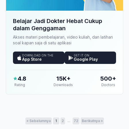
Belajar Jadi Dokter Hebat Cukup
dalam Genggaman
Akses materi pembelajaran, video kuliah, dan latihan
soal kapan saja di satu aplikasi
DOWNLOAD ON THE
GET IT ON
App Store
Google Play
4.8
15K+
500+
Rating
Downloads
Doctors
« Sebelumnya
1
2
…
72
Berikutnya »