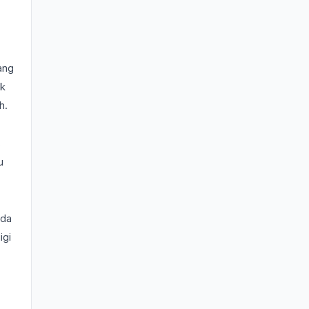
ang
ak
h.
s
u
ada
igi