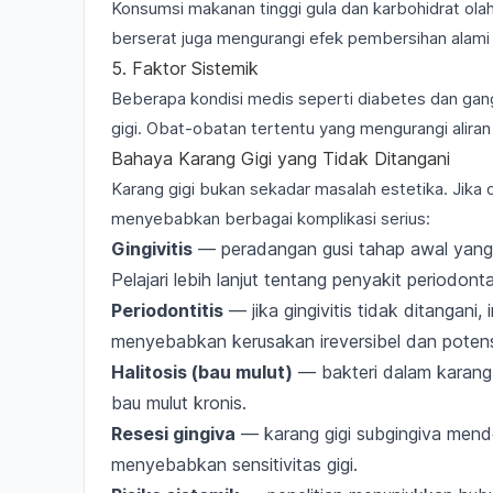
Konsumsi makanan tinggi gula dan karbohidrat ol
berserat juga mengurangi efek pembersihan alami 
5. Faktor Sistemik
Beberapa kondisi medis seperti diabetes dan gan
gigi. Obat-obatan tertentu yang mengurangi aliran s
Bahaya Karang Gigi yang Tidak Ditangani
Karang gigi bukan sekadar masalah estetika. Jika d
menyebabkan berbagai komplikasi serius:
Gingivitis
— peradangan gusi tahap awal yang 
Pelajari lebih lanjut tentang
penyakit periodontal
Periodontitis
— jika gingivitis tidak ditangani,
menyebabkan kerusakan ireversibel dan potensi
Halitosis (bau mulut)
— bakteri dalam karang 
bau mulut kronis
.
Resesi gingiva
— karang gigi subgingiva mendo
menyebabkan
sensitivitas gigi
.