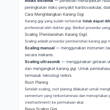
Risiko sistemik
— penelitian menunjukkan hubu
peningkatan risiko penyakit kardiovaskular, di
Cara Menghilangkan Karang Gigi
Karang gigi yang sudah terbentuk
tidak dapat di
profesional oleh dokter gigi. Berikut prosedur yan
Scaling (Pembersihan Karang Gigi)
Scaling adalah prosedur pembersihan karang gig
Scaling manual
— menggunakan instrumen tang
secara mekanis.
Scaling ultrasonik
— menggunakan getaran ultr
dan mengangkat karang gigi. Untuk pembahas
termasuk teknologi terkini
.
Root Planing
Setelah scaling, root planing dilakukan untuk men
sementum yang terkontaminasi dan menciptakan p
(reattachment) ke permukaan akar.
Biaya Scaling Gigi