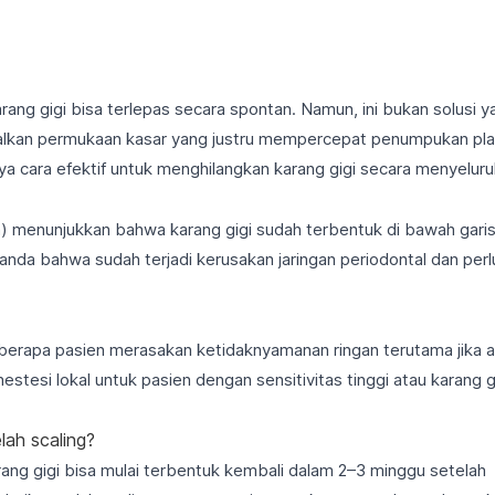
rang gigi bisa terlepas secara spontan. Namun, ini bukan solusi y
alkan permukaan kasar yang justru mempercepat penumpukan pl
nya cara efektif untuk menghilangkan karang gigi secara menyeluru
va) menunjukkan bahwa karang gigi sudah terbentuk di bawah gari
tanda bahwa sudah terjadi kerusakan jaringan periodontal dan perl
erapa pasien merasakan ketidaknyamanan ringan terutama jika 
tesi lokal untuk pasien dengan sensitivitas tinggi atau karang g
lah scaling?
arang gigi bisa mulai terbentuk kembali dalam 2–3 minggu setelah