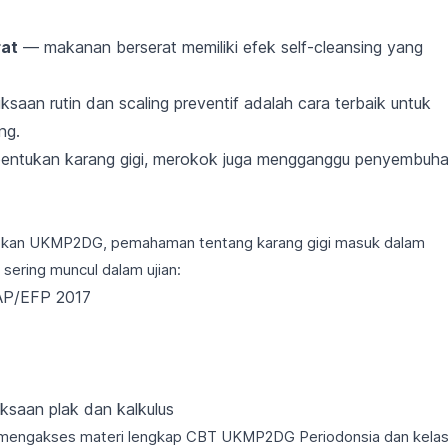
rat
— makanan berserat memiliki efek self-cleansing yang
saan rutin dan scaling preventif adalah cara terbaik untuk
ng.
ntukan karang gigi, merokok juga mengganggu penyembuh
apkan UKMP2DG, pemahaman tentang karang gigi masuk dalam
 sering muncul dalam ujian:
AAP/EFP 2017
ksaan plak dan kalkulus
 mengakses materi lengkap
CBT UKMP2DG Periodonsia
dan
kela