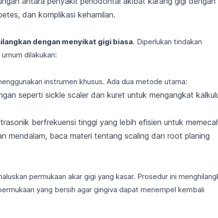
ngan antara penyakit periodontal akibat karang gigi dengan
abetes, dan komplikasi kehamilan.
hilangkan dengan menyikat gigi biasa
. Diperlukan tindakan
g umum dilakukan:
i menggunakan instrumen khusus. Ada dua metode utama:
an seperti sickle scaler dan kuret untuk mengangkat kalkul
asonik berfrekuensi tinggi yang lebih efisien untuk memeca
an mendalam, baca materi tentang
scaling dan root planing
ghaluskan permukaan akar gigi yang kasar. Prosedur ini menghilan
ermukaan yang bersih agar gingiva dapat menempel kembali