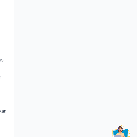
us
h
gkan