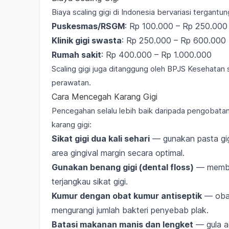
Biaya scaling gigi di Indonesia bervariasi tergantu
Puskesmas/RSGM
: Rp 100.000 – Rp 250.000
Klinik gigi swasta
: Rp 250.000 – Rp 600.000
Rumah sakit
: Rp 400.000 – Rp 1.000.000
Scaling gigi juga ditanggung oleh BPJS Kesehatan 
perawatan.
Cara Mencegah Karang Gigi
Pencegahan selalu lebih baik daripada pengobata
karang gigi:
Sikat gigi dua kali sehari
— gunakan pasta gig
area gingival margin secara optimal.
Gunakan benang gigi (dental floss)
— member
terjangkau sikat gigi.
Kumur dengan obat kumur antiseptik
— obat
mengurangi jumlah bakteri penyebab plak.
Batasi makanan manis dan lengket
— gula a