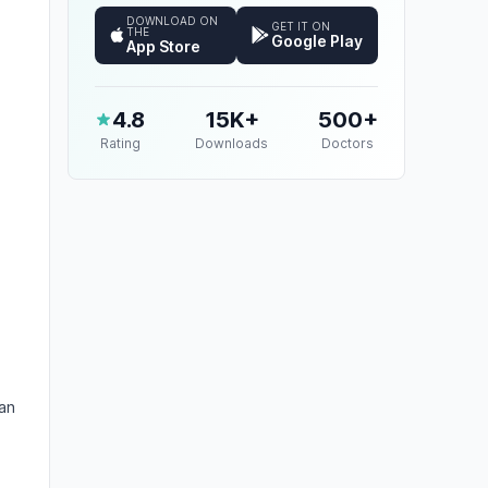
DOWNLOAD ON
GET IT ON
THE
Google Play
App Store
4.8
15K+
500+
Rating
Downloads
Doctors
an