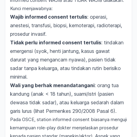
informed consent WAJIB atau TIDAK WAJIB dilakukan.
Kunci menjawabnya:
Wajib informed consent tertulis
: operasi,
anestesi, transfusi, biopsi, kemoterapi, radioterapi,
prosedur invasif.
Tidak perlu informed consent tertulis
: tindakan
emergensi (syok, henti jantung, kasus gawat
darurat yang mengancam nyawa), pasien tidak
sadar tanpa keluarga, atau tindakan rutin berisiko
minimal.
Wali yang berhak menandatangani
: orang tua
kandung (anak < 18 tahun), suami/istri (pasien
dewasa tidak sadar), atau keluarga sedarah dalam
garis lurus (lihat Permenkes 290/2008 Pasal 6).
Pada OSCE, station informed consent biasanya menguji
kemampuan
role-play
dokter menjelaskan prosedur
kepada pasien standar (manekin/aktor). Aspek yang