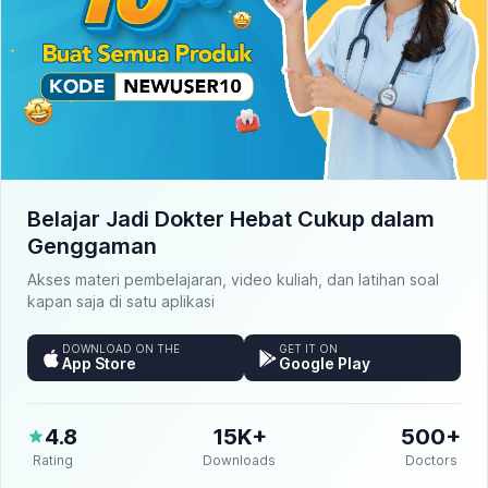
Belajar Jadi Dokter Hebat Cukup dalam
Genggaman
Akses materi pembelajaran, video kuliah, dan latihan soal
kapan saja di satu aplikasi
DOWNLOAD ON THE
GET IT ON
App Store
Google Play
4.8
15K+
500+
Rating
Downloads
Doctors