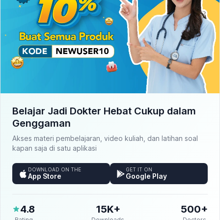
Belajar Jadi Dokter Hebat Cukup dalam
Genggaman
Akses materi pembelajaran, video kuliah, dan latihan soal
kapan saja di satu aplikasi
DOWNLOAD ON THE
GET IT ON
App Store
Google Play
4.8
15K+
500+
Rating
Downloads
Doctors