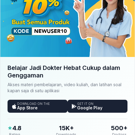
Belajar Jadi Dokter Hebat Cukup dalam
Genggaman
Akses materi pembelajaran, video kuliah, dan latihan soal
kapan saja di satu aplikasi
DOWNLOAD ON THE
GET IT ON
App Store
Google Play
4.8
15K+
500+
Rating
Downloads
Doctors