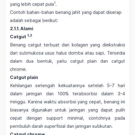
1
yang lebih cepat pula
.
Contoh bahan-bahan benang jahit yang dapat diserap
adalah sebagai berikut:
2.1.1. Alami
1,2
Catgut
Benang
catgut
terbuat dari kolagen yang diekstraksi
dari submukosa usus halus domba atau sapi. Tersedia
dalam dua bentuk, yaitu
catgut plain
dan
catgut
chrome
.
Catgut plain
Kehilangan setengah kekuatannya setelah 5-7 hari
dalam jaringan dan 100% terabsorbsi dalam 3-4
minggu. Karena waktu absorbsi yang cepat, benang ini
biasanya digunakan untuk jaringan yang dapat pulih
cepat dengan
support
minimal, contohnya pada
pembuluh darah superfisial dan jaringan subkutan.
Catgut chrome