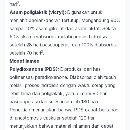
2
hari
.
Asam poliglaktik (
vicryl
):
Digunakan untuk
menjahit daerah-daerah tertutup. Mengandung 90%
sampai 10% asam glikolat dan asam laktat. Sekitar
50% akan terabsorbsi melalui proses hidrolisis
setelah 28 hari pascaoperasi dan 100% diabsorbsi
2
setelah 70 hari
.
Monofilamen
Polydioxanone
(PDS):
Diproduksi dari hasil
polimerisasi
paradioxanone
. Diabsorbsi oleh tubuh
melalui proses hidrolisis dengan waktu serap yang
lebih lama dari poliglaktik, yaitu dimulai 90 hari
pascaoperasi dan selesai setelah 180 hari.
Penelitian menunjukan bahwa PDS dapat bertahan
di anastomosis vaskular setelah 120 hari,
menunjukkan bahwa material ini aman dan dapat