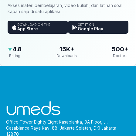
Akses materi pembelajaran, video kuliah, dan latihan soal
kapan saja di satu aplikasi
DOWNLOAD ON THE
GET IT ON
App Store
Google Play
4.8
15K+
500+
Rating
Downloads
Doctors
Office Tower Eighty Eight Kasablanka, 9A Floor, Jl.
Casablanca Raya Kav. 88, Jakarta Selatan, DKI Jakarta
12870