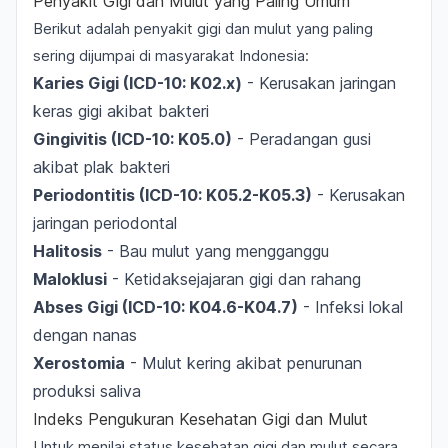
Penyakit Gigi dan Mulut yang Paling Umum
Berikut adalah penyakit gigi dan mulut yang paling
sering dijumpai di masyarakat Indonesia:
Karies Gigi (ICD-10: K02.x)
- Kerusakan jaringan
keras gigi akibat bakteri
Gingivitis (ICD-10: K05.0)
- Peradangan gusi
akibat plak bakteri
Periodontitis (ICD-10: K05.2-K05.3)
- Kerusakan
jaringan periodontal
Halitosis
- Bau mulut yang mengganggu
Maloklusi
- Ketidaksejajaran gigi dan rahang
Abses Gigi (ICD-10: K04.6-K04.7)
- Infeksi lokal
dengan nanas
Xerostomia
- Mulut kering akibat penurunan
produksi saliva
Indeks Pengukuran Kesehatan Gigi dan Mulut
Untuk menilai status kesehatan gigi dan mulut secara