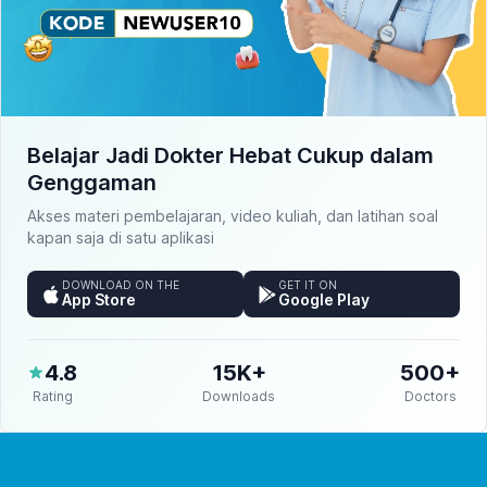
Belajar Jadi Dokter Hebat Cukup dalam
Genggaman
Akses materi pembelajaran, video kuliah, dan latihan soal
kapan saja di satu aplikasi
DOWNLOAD ON THE
GET IT ON
App Store
Google Play
4.8
15K+
500+
Rating
Downloads
Doctors