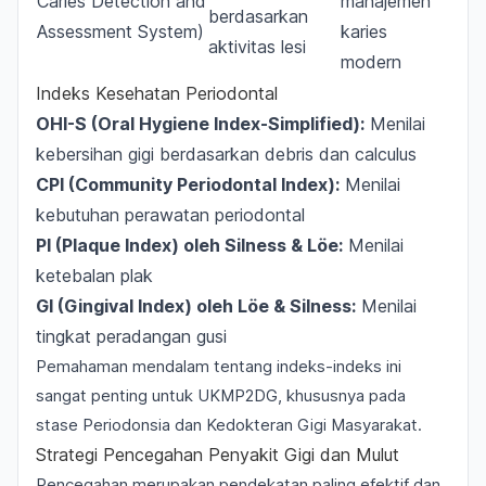
Caries Detection and
manajemen
berdasarkan
Assessment System)
karies
aktivitas lesi
modern
Indeks Kesehatan Periodontal
OHI-S (Oral Hygiene Index-Simplified):
Menilai
kebersihan gigi berdasarkan debris dan calculus
CPI (Community Periodontal Index):
Menilai
kebutuhan perawatan periodontal
PI (Plaque Index) oleh Silness & Löe:
Menilai
ketebalan plak
GI (Gingival Index) oleh Löe & Silness:
Menilai
tingkat peradangan gusi
Pemahaman mendalam tentang indeks-indeks ini
sangat penting untuk UKMP2DG, khususnya pada
stase
Periodonsia
dan Kedokteran Gigi Masyarakat.
Strategi Pencegahan Penyakit Gigi dan Mulut
Pencegahan merupakan pendekatan paling efektif dan