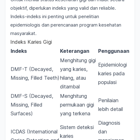
objektif, diperlukan indeks yang valid dan reliable.
Indeks-indeks ini penting untuk penelitian
epidemiologis dan perencanaan program kesehatan
masyarakat.
Indeks Karies Gigi
Indeks
Keterangan
Penggunaan
Menghitung gigi
Epidemiologi
DMF-T (Decayed,
yang karies,
karies pada
Missing, Filled Teeth)
hilang, atau
populasi
ditambal
DMF-S (Decayed,
Menghitung
Penilaian
Missing, Filled
permukaan gigi
lebih detail
Surfaces)
yang terkena
Diagnosis
Sistem deteksi
ICDAS (International
dan
karies