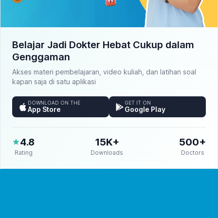
Belajar Jadi Dokter Hebat Cukup dalam
Genggaman
Akses materi pembelajaran, video kuliah, dan latihan soal
kapan saja di satu aplikasi
DOWNLOAD ON THE
GET IT ON
App Store
Google Play
4.8
15K+
500+
Rating
Downloads
Doctors