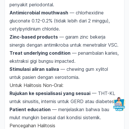
penyakit periodontal.
Antimicrobial mouthwash
— chlorhexidine
gluconate 0.12-0.2% (tidak lebih dari 2 minggu),
cetylpyridinium chloride.
Zinc-based products
— garam zinc bekerja
sinergis dengan antimikroba untuk menetralisir VSC.
Treat underlying condition
— penambalan karies,
ekstraksi gigi bungsu impacted.
Stimulasi aliran saliva
— chewing gum xylitol
untuk pasien dengan xerostomia.
Untuk Halitosis Non-Oral:
Rujukan ke spesialisasi yang sesuai
— THT-KL
untuk sinusitis, internis untuk GERD atau diabetes.
Patient education
— menjelaskan bahwa bau
mulut mungkin berasal dari kondisi sistemik.
Pencegahan Halitosis