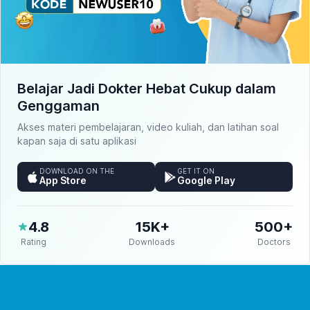
Belajar Jadi Dokter Hebat Cukup dalam
Genggaman
Akses materi pembelajaran, video kuliah, dan latihan soal
kapan saja di satu aplikasi
DOWNLOAD ON THE
GET IT ON
App Store
Google Play
4.8
15K+
500+
Rating
Downloads
Doctors