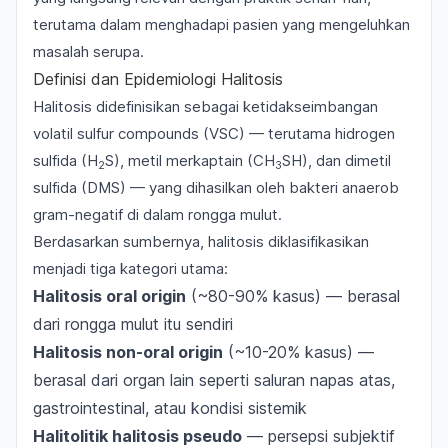
terutama dalam menghadapi pasien yang mengeluhkan
masalah serupa.
Definisi dan Epidemiologi Halitosis
Halitosis didefinisikan sebagai ketidakseimbangan
volatil sulfur compounds (VSC) — terutama hidrogen
sulfida (H
S), metil merkaptain (CH
SH), dan dimetil
2
3
sulfida (DMS) — yang dihasilkan oleh bakteri anaerob
gram-negatif di dalam rongga mulut.
Berdasarkan sumbernya, halitosis diklasifikasikan
menjadi tiga kategori utama:
Halitosis oral origin
(~80-90% kasus) — berasal
dari rongga mulut itu sendiri
Halitosis non-oral origin
(~10-20% kasus) —
berasal dari organ lain seperti saluran napas atas,
gastrointestinal, atau kondisi sistemik
Halitolitik halitosis pseudo
— persepsi subjektif