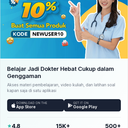
Belajar Jadi Dokter Hebat Cukup dalam
Genggaman
Akses materi pembelajaran, video kuliah, dan latihan soal
kapan saja di satu aplikasi
DOWNLOAD ON THE
GET IT ON
App Store
Google Play
4.8
15K+
500+