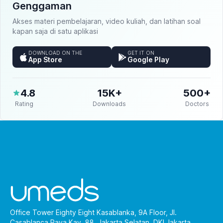
Genggaman
Akses materi pembelajaran, video kuliah, dan latihan soal
kapan saja di satu aplikasi
DOWNLOAD ON THE
GET IT ON
App Store
Google Play
4.8
15K+
500+
Rating
Downloads
Doctors
Office Tower Eighty Eight Kasablanka, 9A Floor, Jl.
Casablanca Raya Kav. 88, Jakarta Selatan, DKI Jakarta