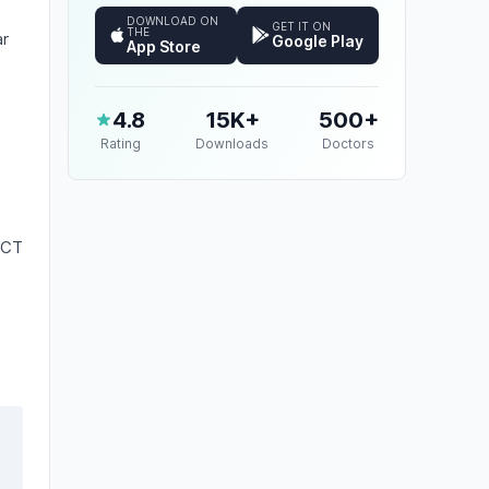
DOWNLOAD ON
GET IT ON
THE
ar
Google Play
App Store
4.8
15K+
500+
Rating
Downloads
Doctors
BCT