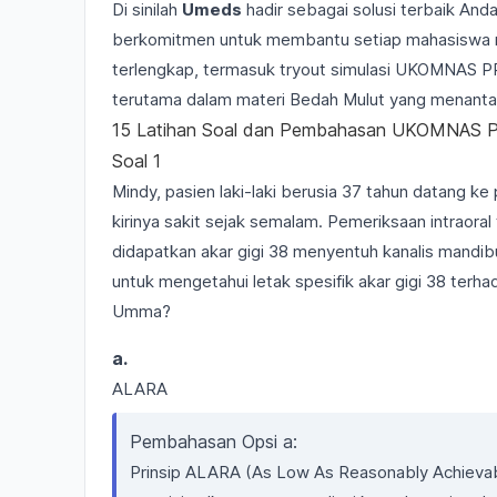
Di sinilah
Umeds
hadir sebagai solusi terbaik And
berkomitmen untuk membantu setiap mahasiswa m
terlengkap, termasuk tryout simulasi UKOMNAS 
terutama dalam materi Bedah Mulut yang menantang
15 Latihan Soal dan Pembahasan UKOMNAS 
Soal 1
Mindy, pasien laki-laki berusia 37 tahun datang k
kirinya sakit sejak semalam. Pemeriksaan intraoral 
didapatkan akar gigi 38 menyentuh kanalis mandi
untuk mengetahui letak spesifik akar gigi 38 terhad
Umma?
a.
ALARA
Pembahasan Opsi a:
Prinsip ALARA (As Low As Reasonably Achievabl