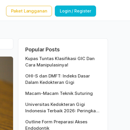
Paket Langganan
Login / Register
Popular Posts
Kupas Tuntas Klasifikasi GIC Dan
Cara Manipulasinya!
OHI-S dan DMFT: Indeks Dasar
Dalam Kedokteran Gigi
Macam-Macam Teknik Suturing
Universitas Kedokteran Gigi
Indonesia Terbaik 2026: Peringkat
Versi QS World University Rankings
Outline Form Preparasi Akses
Endodontik