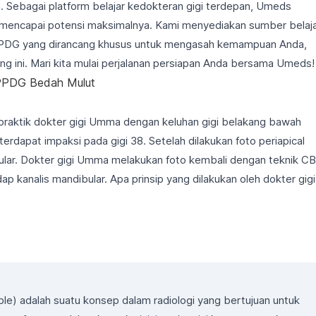
a. Sebagai platform belajar kedokteran gigi terdepan, Umeds
encapai potensi maksimalnya. Kami menyediakan sumber belaj
PPDG yang dirancang khusus untuk mengasah kemampuan Anda,
 ini. Mari kita mulai perjalanan persiapan Anda bersama Umeds!
PPDG Bedah Mulut
e praktik dokter gigi Umma dengan keluhan gigi belakang bawah
terdapat impaksi pada gigi 38. Setelah dilakukan foto periapical
bular. Dokter gigi Umma melakukan foto kembali dengan teknik C
ap kanalis mandibular. Apa prinsip yang dilakukan oleh dokter gigi
e) adalah suatu konsep dalam radiologi yang bertujuan untuk