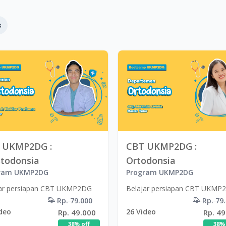
s
 UKMP2DG :
CBT UKMP2DG :
stodonsia
Ortodonsia
ram UKMP2DG
Program UKMP2DG
jar persiapan CBT UKMP2DG
Belajar persiapan CBT UKMP
Rp. 79.000
Rp. 79
deo
26
Video
Rp. 49.000
Rp. 49
38
% off
38
% 