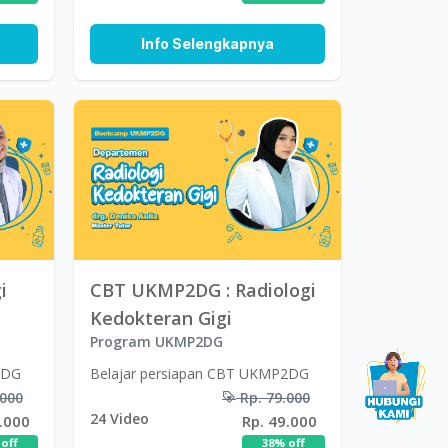
Info Selengkapnya
i
CBT UKMP2DG : Radiologi
Kedokteran Gigi
Program UKMP2DG
2DG
Belajar persiapan CBT UKMP2DG
.000
Rp. 79.000
24
Video
.000
Rp. 49.000
off
38
% off