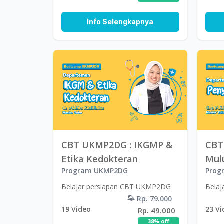
Info Selengkapnya
CBT UKMP2DG : IKGMP &
CBT
Etika Kedokteran
Mul
Program UKMP2DG
Prog
Belajar persiapan CBT UKMP2DG
Bela
Rp. 79.000
19
Video
23
Vi
Rp. 49.000
38
% off