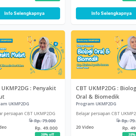
Info Selengkapnya
Info Selengkapnya
 UKMP2DG : Penyakit
CBT UKMP2DG : Biolog
ut
Oral & Biomedik
ram UKMP2DG
Program UKMP2DG
jar persiapan CBT UKMP2DG
Belajar persiapan CBT UKMP
Rp. 79.000
Rp. 79
deo
20
Video
Rp. 49.000
Rp. 49
38
% off
38
% 