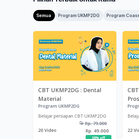
Semua
Program UKMP2DG
Program Coas
CBT UKMP2DG : Dental
CBT
Material
Pro
Program UKMP2DG
Prog
Belajar persiapan CBT UKMP2DG
Bela
Rp. 79.000
20
Video
22
Vi
Rp. 49.000
38
% off