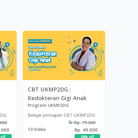
CBT UKMP2DG :
Kedokteran Gigi Anak
Program UKMP2DG
2DG
Belajar persiapan CBT UKMP2DG
.000
Rp. 79.000
13
Video
.000
Rp. 49.000
off
38
% off