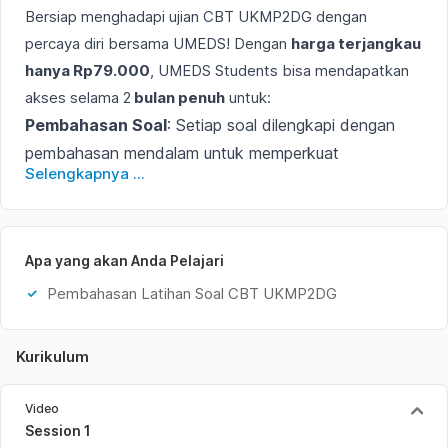
Bersiap menghadapi ujian CBT UKMP2DG dengan
percaya diri bersama UMEDS! Dengan
harga terjangkau
hanya Rp79.000
, UMEDS Students bisa mendapatkan
akses selama 2
bulan penuh
untuk:
Pembahasan Soal
: Setiap soal dilengkapi dengan
pembahasan mendalam untuk memperkuat
Selengkapnya ...
pemahaman kamu.
Tips dan Trik
: Strategi menjawab soal dengan cepat
dan tepat untuk meningkatkan peluang kelulusan
Apa yang akan Anda Pelajari
kamu.
Akses Mudah dan Fleksibel
: Belajar kapan saja dan
Pembahasan Latihan Soal CBT UKMP2DG
di mana saja melalui platform online UMEDS.
Yuk, maksimalkan persiapan kamu!
Daftar sekarang
Kurikulum
dan raih kesuksesan di ujian CBT UKMP2DG bersama
UMEDS! 🚀
Video
Session 1