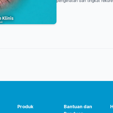
penglihatan dan tingkat rekuren
Produk
Bantuan dan
H