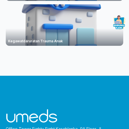
Kegawatdaruratan Trauma Anak
Office Tower Eighty Eight Kasablanka, 9A Floor, Jl.