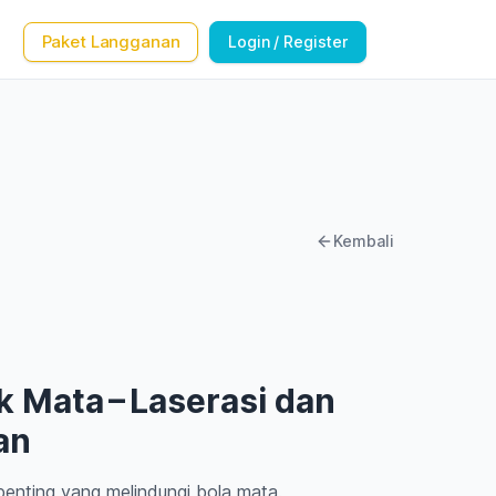
Paket Langganan
Login / Register
Kembali
 Mata – Laserasi dan
an
penting yang melindungi bola mata.