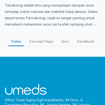
Toksikologi adalah ilmu yang mempelajari dampak racun
terhadap tubuh manusia dan makhluk hidup lainnya. Dalam
departemen Farmakologi, topik ini sangat penting untuk
memahami mekanisme racun serta efek samping obat-
obatan yang dapat berdampak pada kesehatan pasien.
Mari kita eksplorasi lebih dalam mengenai jenis-jenis racun,
Video
Concept Page
Quiz
Handbook
cara penanganannya, dan peran toksikologi dalam praktik
kedokteran!
Office Tower Eighty Eight Kasablanka, 9A Floor, Jl.
Casablanca Raya Kav. 88, Jakarta Selatan, DKI Jakarta