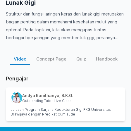
Lunak Gigi
Struktur dan fungsi jaringan keras dan lunak gigi merupakan
bagian penting dalam memahami kesehatan mulut yang
optimal. Pada topik ini, kita akan mengupas tuntas
berbagai tipe jaringan yang membentuk gigi, perannya
dalam proses masticasi, serta dampaknya terhadap
kesehatan gigi dan gusi. Mari eksplorasi lebih dalam untuk
Video
Concept Page
Quiz
Handbook
meningkatkan pengetahuan Anda tentang anatomi dan
fisiologi yang mendasari praktik kedokteran gigi!
Pengajar
Andya Ranithanya, S.K.G.
Outstanding Tutor Live Class
Lulusan Program Sarjana Kedokteran Gigi FKG Universitas
Brawijaya dengan Predikat Cumlaude