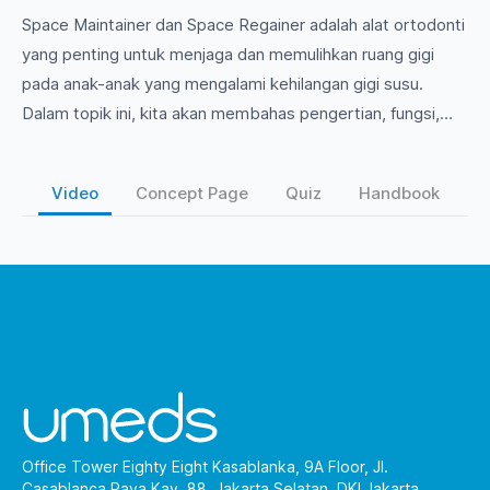
Space Maintainer dan Space Regainer adalah alat ortodonti
yang penting untuk menjaga dan memulihkan ruang gigi
pada anak-anak yang mengalami kehilangan gigi susu.
Dalam topik ini, kita akan membahas pengertian, fungsi,
dan jenis-jenis dari kedua alat ini, serta pentingnya
penggunaannya dalam menjaga kesehatan dan
Video
Concept Page
Quiz
Handbook
pertumbuhan gigi anak. Yuk, pelajari lebih lanjut tentang
peran Space Maintainer dan Space Regainer dalam praktik
ortodonti!
Office Tower Eighty Eight Kasablanka, 9A Floor, Jl.
Casablanca Raya Kav. 88, Jakarta Selatan, DKI Jakarta