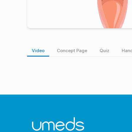
Video
Concept Page
Quiz
Han