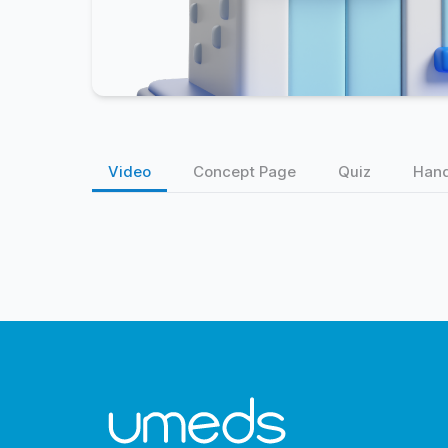
Video
Concept Page
Quiz
Han