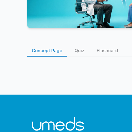
Concept Page
Quiz
Flashcard