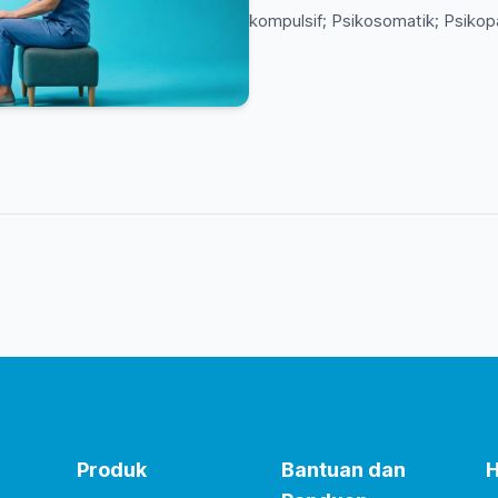
kompulsif; Psikosomatik; Psikopa
Produk
Bantuan dan
H