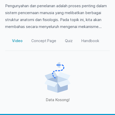
Pengunyahan dan penelanan adalah proses penting dalam
sistem pencernaan manusia yang melibatkan berbagai
struktur anatomi dan fisiologis. Pada topik ini, kita akan
membahas secara menyeluruh mengenai mekanisme
pengunyahan yang dimulai dari gerakan rahang, peran gigi
dan lidah, serta bagaimana makanan diubah menjadi bolus
Video
Concept Page
Quiz
Handbook
makanan. Selain itu, kita juga akan menyelidiki fase-fase
penelanan, mulai dari pengalihan bolus makanan melalui
faring hingga masuknya makanan ke dalam esofagus.
Jangan lewatkan pembahasan mengenai gangguan yang
dapat terjadi pada proses ini dan bagaimana pengaruhnya
terhadap kesehatan secara keseluruhan. Ayo,
bergabunglah dalam eksplorasi menarik ini!
Data Kosong!