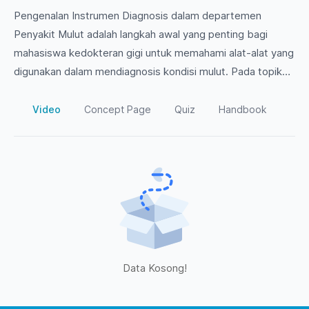
Pengenalan Instrumen Diagnosis dalam departemen
Penyakit Mulut adalah langkah awal yang penting bagi
mahasiswa kedokteran gigi untuk memahami alat-alat yang
digunakan dalam mendiagnosis kondisi mulut. Pada topik
ini, kami akan membahas berbagai instrumen diagnosis,
fungsinya, dan teknik penggunaannya dalam praktik klinis.
Video
Concept Page
Quiz
Handbook
Bergabunglah untuk memperdalam pengetahuan Anda dan
siap menghadapi tantangan di dunia kedokteran gigi!
Data Kosong!