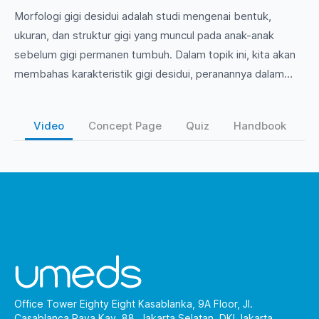
Morfologi gigi desidui adalah studi mengenai bentuk,
ukuran, dan struktur gigi yang muncul pada anak-anak
sebelum gigi permanen tumbuh. Dalam topik ini, kita akan
membahas karakteristik gigi desidui, peranannya dalam
perkembangan oral, serta perbedaan morfologi antara gigi
desidui dan gigi permanen. Bergabunglah untuk
Video
Concept Page
Quiz
Handbook
memperdalam pemahaman Anda tentang pentingnya
morfologi gigi desidui dalam konteks biologi oral!
Office Tower Eighty Eight Kasablanka, 9A Floor, Jl.
Casablanca Raya Kav. 88, Jakarta Selatan, DKI Jakarta