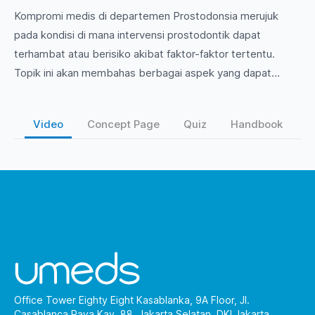
Kompromi medis di departemen Prostodonsia merujuk
pada kondisi di mana intervensi prostodontik dapat
terhambat atau berisiko akibat faktor-faktor tertentu.
Topik ini akan membahas berbagai aspek yang dapat
mempengaruhi perawatan prostodontik, termasuk riwayat
medis pasien, komplikasi yang mungkin muncul, serta
Video
Concept Page
Quiz
Handbook
pendekatan untuk pengelolaan yang efektif. Temukan
solusi dan wawasan penting untuk meningkatkan praktik
prostodontik Anda di sini!
Office Tower Eighty Eight Kasablanka, 9A Floor, Jl.
Casablanca Raya Kav. 88, Jakarta Selatan, DKI Jakarta