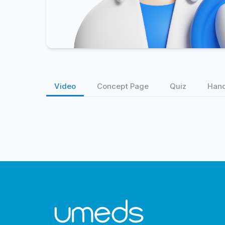
Video
Concept Page
Quiz
Han