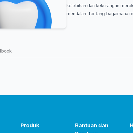
kelebihan dan kekurangan merek
mendalam tentang bagaimana mem
dalam perawatan pasien Anda!
dbook
Produk
Bantuan dan
H