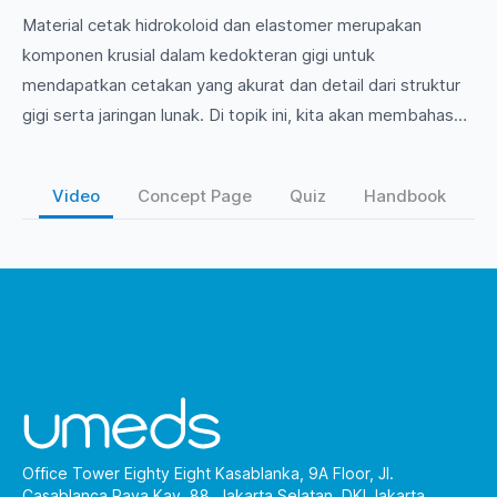
Material cetak hidrokoloid dan elastomer merupakan
komponen krusial dalam kedokteran gigi untuk
mendapatkan cetakan yang akurat dan detail dari struktur
gigi serta jaringan lunak. Di topik ini, kita akan membahas
jenis-jenis material cetak, karakteristik masing-masing,
serta aplikasi praktisnya dalam proses pembuatan
Video
Concept Page
Quiz
Handbook
restorasi gigi. Mari eksplorasi lebih dalam bagaimana
pemilihan material yang tepat dapat mempengaruhi hasil
klinis di praktik kedokteran gigi!
Office Tower Eighty Eight Kasablanka, 9A Floor, Jl.
Casablanca Raya Kav. 88, Jakarta Selatan, DKI Jakarta