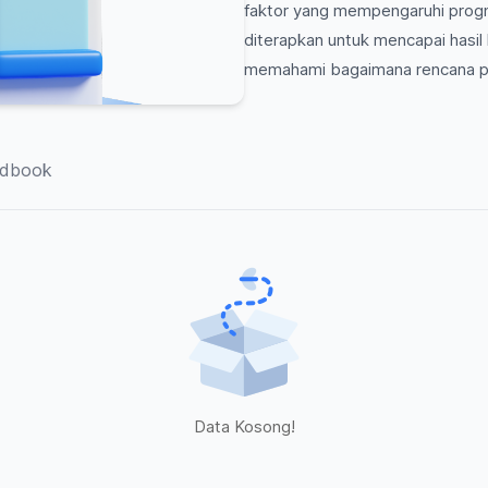
faktor yang mempengaruhi progno
diterapkan untuk mencapai hasil k
memahami bagaimana rencana pe
hidup pasien!
dbook
Data Kosong!