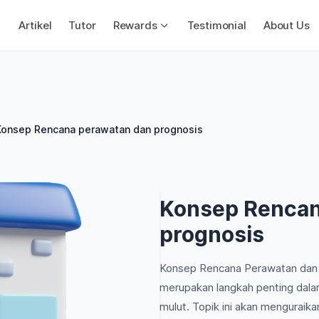
Artikel
Tutor
Rewards
Testimonial
About Us
Konsep Rencana perawatan dan prognosis
Konsep Rencan
prognosis
Konsep Rencana Perawatan dan 
merupakan langkah penting dal
mulut. Topik ini akan menguraika