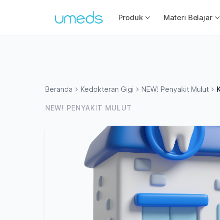
Produk
Materi Belajar
Beranda
Kedokteran Gigi
NEW! Penyakit Mulut
NEW! PENYAKIT MULUT