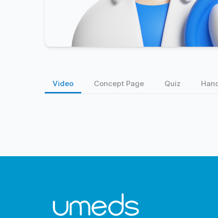
Video
Concept Page
Quiz
Han