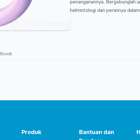
penanganannya. Bergabunglah 
helmintologi dan perannya dala
dbook
Produk
Bantuan dan
H