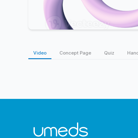
Video
Concept Page
Quiz
Han