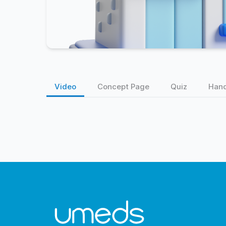
Video
Concept Page
Quiz
Han