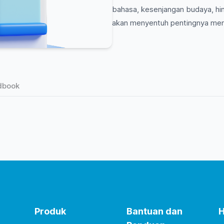
bahasa, kesenjangan budaya, hin
akan menyentuh pentingnya mem
komunikasi yang diperlukan dokt
perawatan. Jadi, siap untuk meng
solusinya? Yuk, simak!
dbook
Produk
Bantuan dan
H