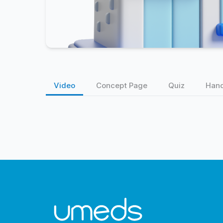
Video
Concept Page
Quiz
Han