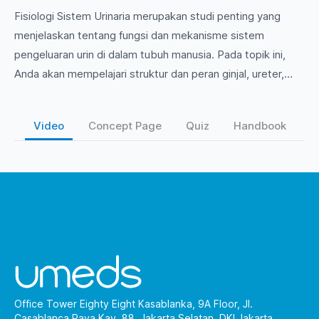
Fisiologi Sistem Urinaria merupakan studi penting yang
menjelaskan tentang fungsi dan mekanisme sistem
pengeluaran urin di dalam tubuh manusia. Pada topik ini,
Anda akan mempelajari struktur dan peran ginjal, ureter,
kandung kemih, dan uretra, serta bagaimana proses filtrasi,
reabsorpsi, dan ekskresi berlangsung. Ayo, tingkatkan
Video
Concept Page
Quiz
Handbook
pemahaman Anda tentang sistem urinaria dan manfaatnya
bagi kesehatan manusia!
Office Tower Eighty Eight Kasablanka, 9A Floor, Jl.
Casablanca Raya Kav. 88, Jakarta Selatan, DKI Jakarta