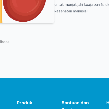
untuk menjelajahi keajaiban fisi
kesehatan manusia!
dbook
Produk
Bantuan dan
H