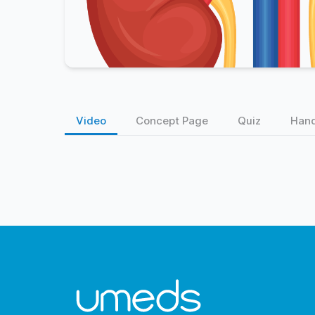
Video
Concept Page
Quiz
Han