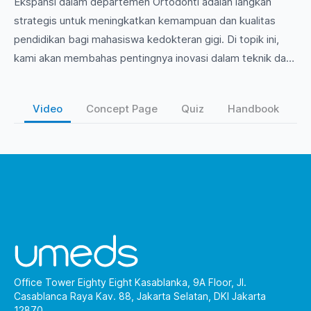
Ekspansi dalam departemen Ortodonti adalah langkah
strategis untuk meningkatkan kemampuan dan kualitas
pendidikan bagi mahasiswa kedokteran gigi. Di topik ini,
kami akan membahas pentingnya inovasi dalam teknik dan
teknologi ortodonti, serta dampaknya terhadap perawatan
pasien. Bergabunglah untuk mengeksplorasi tren terkini
Video
Concept Page
Quiz
Handbook
dan meningkatkan pemahaman Anda dalam bidang yang
berkembang pesat ini!
Office Tower Eighty Eight Kasablanka, 9A Floor, Jl.
Casablanca Raya Kav. 88, Jakarta Selatan, DKI Jakarta
12870