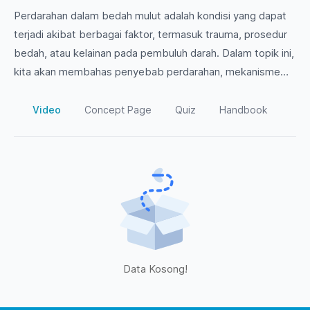
Perdarahan dalam bedah mulut adalah kondisi yang dapat
terjadi akibat berbagai faktor, termasuk trauma, prosedur
bedah, atau kelainan pada pembuluh darah. Dalam topik ini,
kita akan membahas penyebab perdarahan, mekanisme
yang terlibat, serta teknik penanganan dan
pengendaliannya untuk memastikan keamanan pasien. Yuk,
Video
Concept Page
Quiz
Handbook
simak untuk memperdalam pemahaman dan keterampilan
Anda dalam menangani kasus perdarahan di bidang bedah
mulut!
Data Kosong!