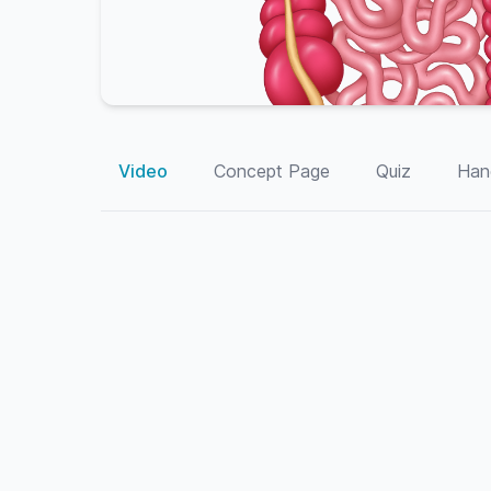
Video
Concept Page
Quiz
Han