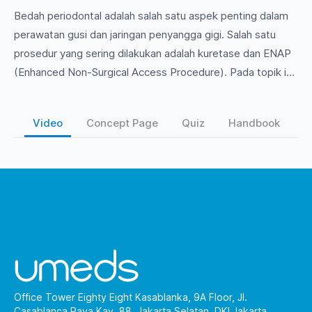
Bedah periodontal adalah salah satu aspek penting dalam
perawatan gusi dan jaringan penyangga gigi. Salah satu
prosedur yang sering dilakukan adalah kuretase dan ENAP
(Enhanced Non-Surgical Access Procedure). Pada topik ini,
kita akan membahas secara mendalam mengenai teknik
kuretase untuk menghilangkan jaringan inflamasi serta
Video
Concept Page
Quiz
Handbook
tindakan ENAP yang bertujuan untuk meningkatkan
kepatuhan pasien dalam perawatan periodontal. Diskusikan
juga indikasi, kontraindikasi, serta perawatan pasca-
operasi yang diperlukan. Mari eksplorasi lebih lanjut untuk
memahami cara-cara efektif dalam menangani penyakit
periodontal!
Office Tower Eighty Eight Kasablanka, 9A Floor, Jl.
Casablanca Raya Kav. 88, Jakarta Selatan, DKI Jakarta