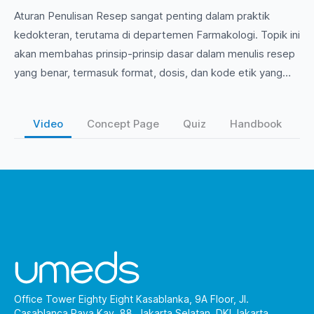
Aturan Penulisan Resep sangat penting dalam praktik
kedokteran, terutama di departemen Farmakologi. Topik ini
akan membahas prinsip-prinsip dasar dalam menulis resep
yang benar, termasuk format, dosis, dan kode etik yang
harus diperhatikan oleh para tenaga medis. Mari eksplorasi
lebih dalam agar Anda dapat memberikan pelayanan yang
Video
Concept Page
Quiz
Handbook
optimal kepada pasien!
Office Tower Eighty Eight Kasablanka, 9A Floor, Jl.
Casablanca Raya Kav. 88, Jakarta Selatan, DKI Jakarta