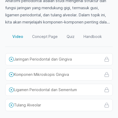
Anatomi periodontal adalah studi mengenai struktur dan
fungsi jaringan yang mendukung gigi, termasuk gusi,
ligamen periodontal, dan tulang alveolar. Dalam topik ini,
kita akan menjelajahi komponen-komponen penting dalam
kesehatan periodontal, serta peranannya dalam penyakit
gusi dan kesehatan mulut secara keseluruhan.
Video
Concept Page
Quiz
Handbook
Bergabunglah dengan kami untuk memahami lebih dalam
tentang dasar-dasar anatomi yang esensial bagi setiap
calon dokter gigi!
Jaringan Periodontal dan Gingiva
Komponen Mikroskopis Gingiva
Ligamen Periodontal dan Sementum
Tulang Alveolar