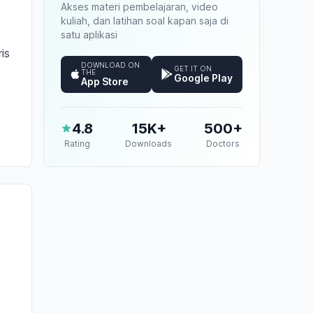
Akses materi pembelajaran, video
kuliah, dan latihan soal kapan saja di
satu aplikasi
is
DOWNLOAD ON
GET IT ON
THE
Google Play
App Store
4.8
15K+
500+
Rating
Downloads
Doctors