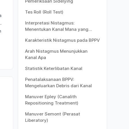
Pemeriksaan Sidelying
Tes Roll (Roll Test)
a
Interpretasi Nistagmus:
.
Menentukan Kanal Mana yang
n
Terlibat
Karakteristik Nistagmus pada BPPV
Arah Nistagmus Menunjukkan
Kanal Apa
Statistik Keterlibatan Kanal
Penatalaksanaan BPPV:
Mengeluarkan Debris dari Kanal
Manuver Epley (Canalith
Repositioning Treatment)
Manuver Semont (Perasat
Liberatory)