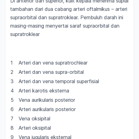
Di anterior dan superior, kulit kepala menerima suplai
tambahan dari dua cabang arteri oftalmikus – arteri
supraorbital dan supratroklear. Pembuluh darah ini
masing-masing menyertai saraf supraorbital dan
supratroklear
1
Arteri dan vena supratrochlear
2
Arteri dan vena supra-orbital
3
Arteri dan vena temporal superfisial
4
Arteri karotis eksterna
5
Vena aurikularis posterior
6
Arteri aurikularis posterior
7
Vena oksipital
8
Arteri oksipital
9
Vena jugularis eksternal