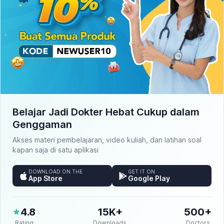
Belajar Jadi Dokter Hebat Cukup dalam
Genggaman
Akses materi pembelajaran, video kuliah, dan latihan soal
kapan saja di satu aplikasi
DOWNLOAD ON THE
GET IT ON
App Store
Google Play
4.8
15K+
500+
Rating
Downloads
Doctors