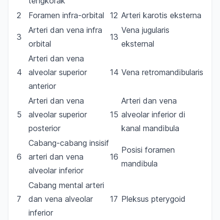
tengkorak
2
Foramen infra-orbital
12
Arteri karotis eksterna
Arteri dan vena infra
Vena jugularis
3
13
orbital
eksternal
Arteri dan vena
4
alveolar superior
14
Vena retromandibularis
anterior
Arteri dan vena
Arteri dan vena
5
alveolar superior
15
alveolar inferior di
posterior
kanal mandibula
Cabang-cabang insisif
Posisi foramen
6
arteri dan vena
16
mandibula
alveolar inferior
Cabang mental arteri
7
dan vena alveolar
17
Pleksus pterygoid
inferior