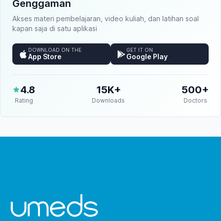
Genggaman
Akses materi pembelajaran, video kuliah, dan latihan soal
kapan saja di satu aplikasi
DOWNLOAD ON THE
GET IT ON
App Store
Google Play
4.8
15K+
500+
Rating
Downloads
Doctors