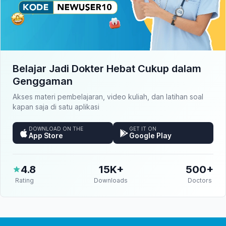
Belajar Jadi Dokter Hebat Cukup dalam
Genggaman
Akses materi pembelajaran, video kuliah, dan latihan soal
kapan saja di satu aplikasi
DOWNLOAD ON THE
GET IT ON
App Store
Google Play
4.8
15K+
500+
Rating
Downloads
Doctors