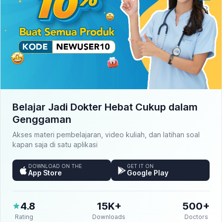
Belajar Jadi Dokter Hebat Cukup dalam
Genggaman
Akses materi pembelajaran, video kuliah, dan latihan soal
kapan saja di satu aplikasi
DOWNLOAD ON THE
GET IT ON
App Store
Google Play
4.8
15K+
500+
Rating
Downloads
Doctors