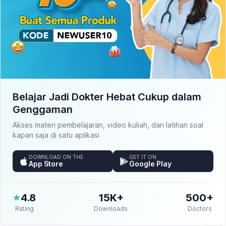
Belajar Jadi Dokter Hebat Cukup dalam
Genggaman
Akses materi pembelajaran, video kuliah, dan latihan soal
kapan saja di satu aplikasi
DOWNLOAD ON THE
GET IT ON
App Store
Google Play
4.8
15K+
500+
Rating
Downloads
Doctors