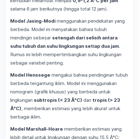
kemudian melambat menjadi
0,9-1,2 Â°C per jam
selama 6 jam berikutnya (hingga total 12 jam).
Model Jasing-Modi
menggunakan pendekatan yang
berbeda. Model ini menyatakan bahwa tubuh
mendingin sebesar
setengah dari selisih antara
suhu tubuh dan suhu lingkungan setiap dua jam
.
Rumus ini lebih mempertimbangkan suhu lingkungan
sebagai variabel penting.
Model Henssege
mengakui bahwa pendinginan tubuh
berbeda tergantung iklim. Model ini menggunakan
nomogram (grafik khusus) yang berbeda untuk
lingkungan
subtropis (< 23 Â°C)
dan
tropis (> 23
Â°C)
, memberikan estimasi yang lebih akurat untuk
berbagai iklim.
Model Marshall-Hoare
memberikan estimasi yang
lebih detail untuk lingkungan dengan suhu 15,5 Â°C: