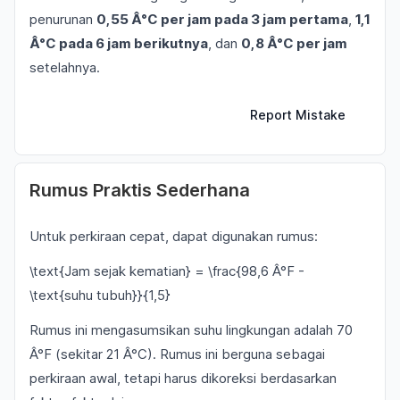
penurunan
0,55 Â°C per jam pada 3 jam pertama
,
1,1
Â°C pada 6 jam berikutnya
, dan
0,8 Â°C per jam
setelahnya.
Report Mistake
Rumus Praktis Sederhana
Untuk perkiraan cepat, dapat digunakan rumus:
\text{Jam sejak kematian} = \frac{98,6 Â°F -
\text{suhu tubuh}}{1,5}
Rumus ini mengasumsikan suhu lingkungan adalah 70
Â°F (sekitar 21 Â°C). Rumus ini berguna sebagai
perkiraan awal, tetapi harus dikoreksi berdasarkan