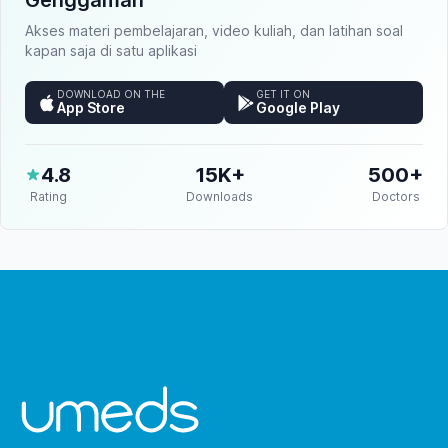
Genggaman
Akses materi pembelajaran, video kuliah, dan latihan soal
kapan saja di satu aplikasi
DOWNLOAD ON THE
GET IT ON
App Store
Google Play
4.8
15K+
500+
Rating
Downloads
Doctors